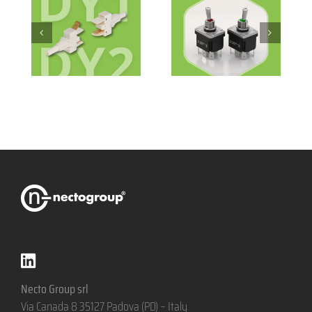
Necto Group srl
Via Canada 8 35127 Padova (PD) – Italy