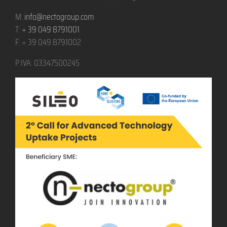
M:
info@nectogroup.com
T:
+ 39 049 8791001
F: + 39 049 8791002
P.IVA: 03347500245