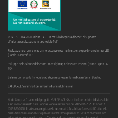
POR FESR 2014-2020 Azione 3.4.2 – “Incentivi all’acquisto di servizi di supporto
all’internazionalizzazione in favore delle PMI”
Realizzazione di un sistema di interfaccia wireless multifunzionale per driver e dimmer LED
(Bando DGR 1159/2017)
Sviluppo delle Aziende del settore Smart Lighting nel mercato tedesco. (Bando Export DGR
1104)
Sistema domotico IoT integrato ad elevata sicurezza informatica per Smart Building
SAFE PLACE. Sistemi IoT per ambienti di vita salubri e sicuri
Necto Group srl è partner del progetto «SAFE PLACE. Sistemi IoT per ambienti di vita salubri
e sicuri» co-finanziato dalla Regione Veneto nell’ambito del POR 2014-2020 Azione 1.1.4
(DGR 822/2020) finalizzato a migliorare la funzionalità, l’usabilità e l’accessibilità di tutte le
classi di dispositivi conosciute per contrastare l’emergenza COVID-19 e consentire la loro
integrazione in sistemi basati su IoT, realizzando così soluzioni modulari in grado di