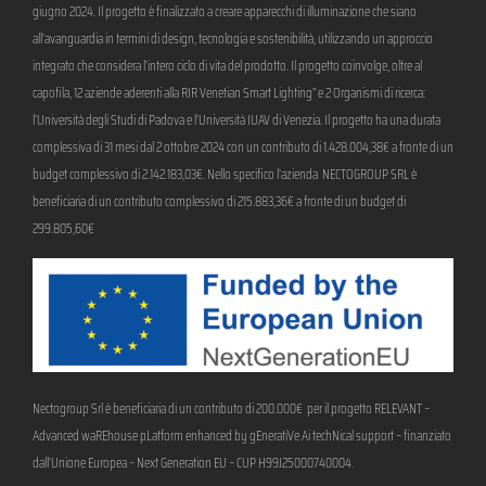
giugno 2024. Il progetto è finalizzato a creare apparecchi di illuminazione che siano
all’avanguardia in termini di design, tecnologia e sostenibilità, utilizzando un approccio
integrato che considera l’intero ciclo di vita del prodotto. Il progetto coinvolge, oltre al
capofila, 12 aziende aderenti alla RIR Venetian Smart Lighting” e 2 Organismi di ricerca:
l’Università degli Studi di Padova e l’Università IUAV di Venezia. Il progetto ha una durata
complessiva di 31 mesi dal 2 ottobre 2024 con un contributo di 1.428.004,38€ a fronte di un
budget complessivo di 2.142.183,03€. Nello specifico l’azienda NECTOGROUP SRL è
beneficiaria di un contributo complessivo di 215.883,36€ a fronte di un budget di
299.805,60€
Nectogroup Srl è beneficiaria di un contributo di 200.000€ per il progetto RELEVANT –
Advanced waREhouse pLatform enhanced by gEneratiVe Ai techNical support – finanziato
.
dall’Unione Europea – Next Generation EU – CUP H99J25000740004