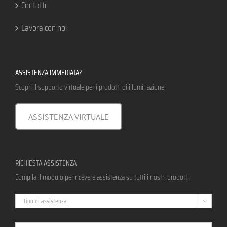
Contatti
Lavora con noi
ASSISTENZA IMMEDIATA?
Scopri il supporto virtuale per i prodotti di illuminazione!
ASSISTENZA VIRTUALE
RICHIESTA ASSISTENZA
Compila il modulo per ricevere assistenza su tutti i nostri prodotti.
