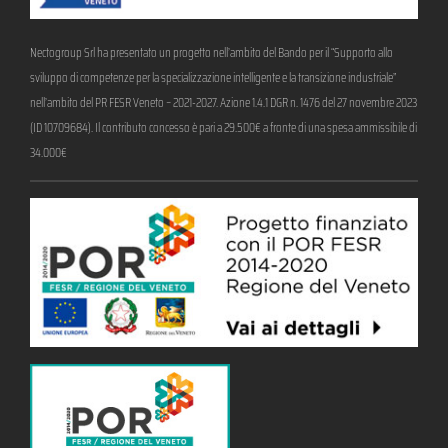
Nectogroup Srl ha presentato un progetto nell’ambito del Bando per il “Supporto allo
sviluppo di competenze per la specializzazione intelligente e la transizione industriale”
nell’ambito del PR FESR Veneto – 2021-2027. Azione 1.4.1 DGR n. 1476 del 27 novembre 2023
(ID 10709684). Il contributo concesso è pari a 29.500€ a fronte di una spesa ammissibile di
34.000€