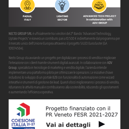
NECTO GROUP SRL
è ufficialmente tra i vincitori del 2° Bando “Advanced Technology
Uptake Projects” e riceverà un contributo pari a 10.500 € indirettamente dal programma per
il mercato unico dell’Unione Europea attraverso il progetto SILEO Eurocluster (GA
101074564).
Necto Group sta avviando un progetto per digitalizzare i processi di vendita e migliorare
l’interazione con i clienti tramite strumenti digitali avanzati. In collaborazione con
ADV
Group
, specialista in tecnologie di marketing e vendita digitale, l’azienda intende
implementare una piattaforma pilota per ottimizzare le operazioni. Le iniziative chiave
includono lo sviluppo di un portale B2B con funzionalità di automazione come wizard
interattivi e strumenti di gestione dei lead. Questi sforzi miglioreranno i processi di vendita,
ridurranno le attività manuali e contribuiranno alla sostenibilità, riducendo gli spostamenti
e aumentando l’efficienza operativa.