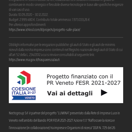
combinare in modo sinergico e flessibile diverse tecnologie in base alle specifiche esigenze
di vari casi d’uso.
Durata: 10.09.2020 – 30.12.2022.
Budget: 2.999.480 €. Contributo totale ammesso: 1.973.033,26 €
Per ulteriori approfondimenti:
https://www.ict4ssl.com/it/projects/progetto-safe-place/
Obblighi informativi per le erogazioni pubbliche: gli aiuti di Stato e gli aiuti de minimis
ricevuti dalla nostra impresa sono contenuti nel Registro nazionale degli aiuti di Stato di cui
all’art. 52 della L. 234/2012 a cui si rinvia e consultabili al seguente link:
https://www.rna.gov.it/trasparenza/aiuti
Nectogroup Srl è partner del progetto “LUMINA” presentato dalla Rete di Imprese Luce in
Veneto nell’ambito del Bando POR FESR 2021-2027 Azione 1.1.1 “Rafforzare la ricerca e
l’innovazione (in collaborazione) tra imprese e Organismi di ricerca” DGR N. 729 del 26