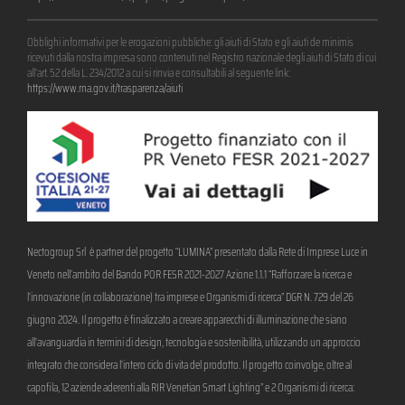
Obblighi informativi per le erogazioni pubbliche: gli aiuti di Stato e gli aiuti de minimis
ricevuti dalla nostra impresa sono contenuti nel Registro nazionale degli aiuti di Stato di cui
all’art. 52 della L. 234/2012 a cui si rinvia e consultabili al seguente link:
https://www.rna.gov.it/trasparenza/aiuti
Nectogroup Srl è partner del progetto “LUMINA” presentato dalla Rete di Imprese Luce in
Veneto nell’ambito del Bando POR FESR 2021-2027 Azione 1.1.1 “Rafforzare la ricerca e
l’innovazione (in collaborazione) tra imprese e Organismi di ricerca” DGR N. 729 del 26
giugno 2024. Il progetto è finalizzato a creare apparecchi di illuminazione che siano
all’avanguardia in termini di design, tecnologia e sostenibilità, utilizzando un approccio
integrato che considera l’intero ciclo di vita del prodotto. Il progetto coinvolge, oltre al
capofila, 12 aziende aderenti alla RIR Venetian Smart Lighting” e 2 Organismi di ricerca: