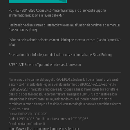
POR FESR 2014-2020 Azione 3.4.2 – “Incentivi all’acquisto di servizi di supporto
all’internazionalizzazione in favore delle PMI”
Realizzazione di un sistema di interfaccia wireless multifunzionale per driver e dimmer LED
(Bando DGR 1159/2017)
Sviluppo delle Aziende del settore Smart Lighting nel mercato tedesco. (Bando Export DGR
1104)
Sistema domotico IoT integrato ad elevata sicurezza informatica per Smart Building
SAFE PLACE. Sistemi IoT per ambienti di vita salubri e sicuri
Necto Group srl è partner del progetto «SAFE PLACE. Sistemi IoT per ambienti di vita salubri
e sicuri» co-finanziato dalla Regione Veneto nell’ambito del POR 2014-2020 Azione 1.1.4
(DGR 822/2020) finalizzato a migliorare la funzionalità, l’usabilità e l’accessibilità di tutte le
classi di dispositivi conosciute per contrastare l’emergenza COVID-19 e consentire la loro
integrazione in sistemi basati su IoT, realizzando così soluzioni modulari in grado di
combinare in modo sinergico e flessibile diverse tecnologie in base alle specifiche esigenze
di vari casi d’uso.
Durata: 10.09.2020 – 30.12.2022.
Budget: 2.999.480 €. Contributo totale ammesso: 1.973.033,26 €
Per ulteriori approfondimenti:
https://www.ict4ssl.com/it/projects/progetto-safe-place/