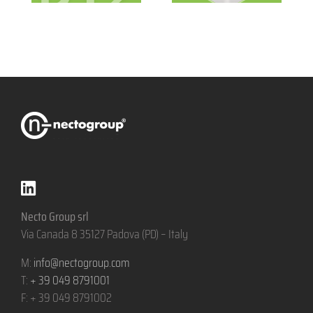
Necto Group srl
Via Canada 8 35127 Padova (PD) – Italy
M:
info@nectogroup.com
T:
+ 39 049 8791001
F: + 39 049 8791002