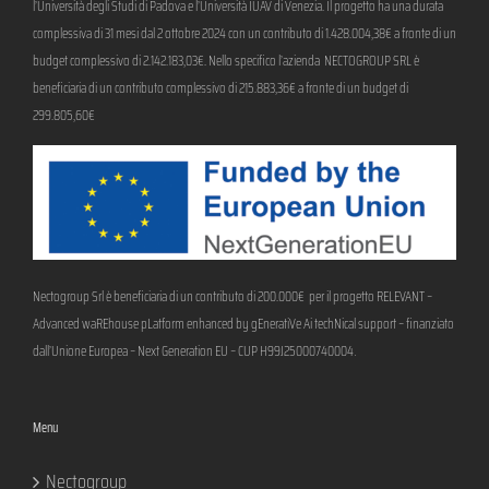
l’Università degli Studi di Padova e l’Università IUAV di Venezia. Il progetto ha una durata
complessiva di 31 mesi dal 2 ottobre 2024 con un contributo di 1.428.004,38€ a fronte di un
budget complessivo di 2.142.183,03€. Nello specifico l’azienda NECTOGROUP SRL è
beneficiaria di un contributo complessivo di 215.883,36€ a fronte di un budget di
299.805,60€
Nectogroup Srl è beneficiaria di un contributo di 200.000€ per il progetto RELEVANT –
Advanced waREhouse pLatform enhanced by gEneratiVe Ai techNical support – finanziato
.
dall’Unione Europea – Next Generation EU – CUP H99J25000740004
Menu
Nectogroup