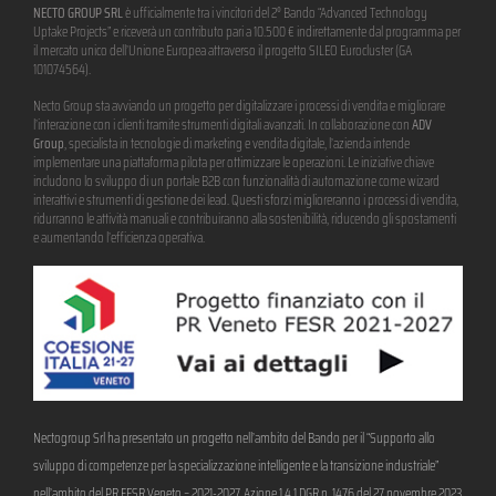
NECTO GROUP SRL
è ufficialmente tra i vincitori del 2° Bando “Advanced Technology
Uptake Projects” e riceverà un contributo pari a 10.500 € indirettamente dal programma per
il mercato unico dell’Unione Europea attraverso il progetto SILEO Eurocluster (GA
101074564).
Necto Group sta avviando un progetto per digitalizzare i processi di vendita e migliorare
l’interazione con i clienti tramite strumenti digitali avanzati. In collaborazione con
ADV
Group
, specialista in tecnologie di marketing e vendita digitale, l’azienda intende
implementare una piattaforma pilota per ottimizzare le operazioni. Le iniziative chiave
includono lo sviluppo di un portale B2B con funzionalità di automazione come wizard
interattivi e strumenti di gestione dei lead. Questi sforzi miglioreranno i processi di vendita,
ridurranno le attività manuali e contribuiranno alla sostenibilità, riducendo gli spostamenti
e aumentando l’efficienza operativa.
Nectogroup Srl ha presentato un progetto nell’ambito del Bando per il “Supporto allo
sviluppo di competenze per la specializzazione intelligente e la transizione industriale”
nell’ambito del PR FESR Veneto – 2021-2027. Azione 1.4.1 DGR n. 1476 del 27 novembre 2023