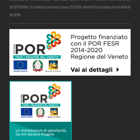
(ID 10709684). Il contributo concesso è pari a 29.500€ a fronte di una spesa ammissibile di
34.000€