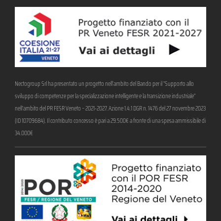
Nectogroup Srl ha presentato un progetto nell’ambito del Bando per il “Supporto allo
sviluppo di competenze per la specializzazione intelligente e la transizione industriale”
nell’ambito del PR FESR Veneto – 2021-2027. Azione 1.4.1 DGR n. 1476 del 27 novembre 2023
(ID 10709684). Il contributo concesso è pari a 29.500€ a fronte di una spesa ammissibile di
34.000€