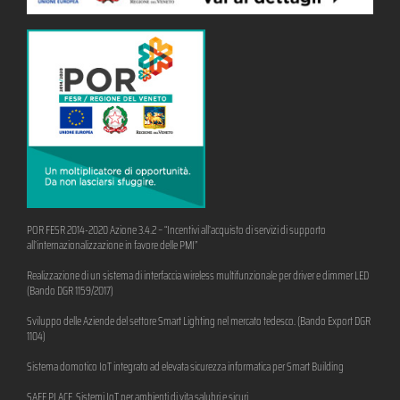
POR FESR 2014-2020 Azione 3.4.2 – “Incentivi all’acquisto di servizi di supporto
all’internazionalizzazione in favore delle PMI”
Realizzazione di un sistema di interfaccia wireless multifunzionale per driver e dimmer LED
(Bando DGR 1159/2017)
Sviluppo delle Aziende del settore Smart Lighting nel mercato tedesco. (Bando Export DGR
1104)
Sistema domotico IoT integrato ad elevata sicurezza informatica per Smart Building
SAFE PLACE. Sistemi IoT per ambienti di vita salubri e sicuri