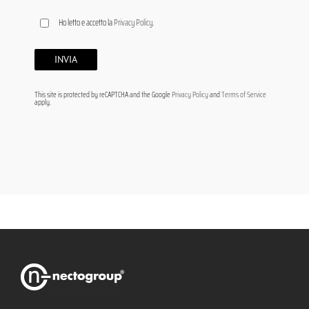
Ho letto e accetto la
Privacy Policy
.
This site is protected by reCAPTCHA and the Google
Privacy Policy
and
Terms of Service
apply.