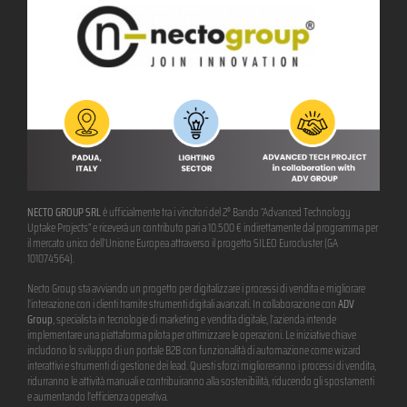
NECTO GROUP SRL
è ufficialmente tra i vincitori del 2° Bando “Advanced Technology
Uptake Projects” e riceverà un contributo pari a 10.500 € indirettamente dal programma per
il mercato unico dell’Unione Europea attraverso il progetto SILEO Eurocluster (GA
101074564).
Necto Group sta avviando un progetto per digitalizzare i processi di vendita e migliorare
l’interazione con i clienti tramite strumenti digitali avanzati. In collaborazione con
ADV
Group
, specialista in tecnologie di marketing e vendita digitale, l’azienda intende
implementare una piattaforma pilota per ottimizzare le operazioni. Le iniziative chiave
includono lo sviluppo di un portale B2B con funzionalità di automazione come wizard
interattivi e strumenti di gestione dei lead. Questi sforzi miglioreranno i processi di vendita,
ridurranno le attività manuali e contribuiranno alla sostenibilità, riducendo gli spostamenti
e aumentando l’efficienza operativa.