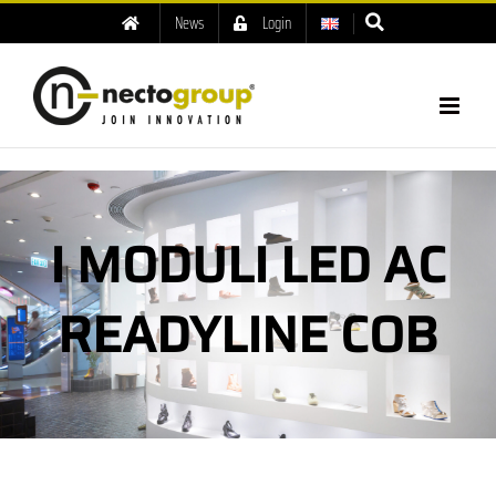
News
Login
I MODULI LED AC
READYLINE COB