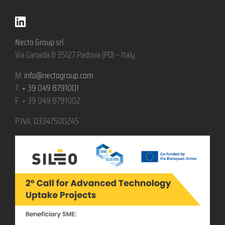
Necto Group srl
Via Canada 8 35127 Padova (PD) – Italy
M:
info@nectogroup.com
T:
+ 39 049 8791001
F: + 39 049 8791002
P.IVA: 03347500245