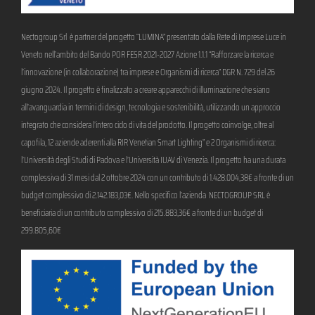
Nectogroup Srl è partner del progetto “LUMINA” presentato dalla Rete di Imprese Luce in
Veneto nell’ambito del Bando POR FESR 2021-2027 Azione 1.1.1 “Rafforzare la ricerca e
l’innovazione (in collaborazione) tra imprese e Organismi di ricerca” DGR N. 729 del 26
giugno 2024. Il progetto è finalizzato a creare apparecchi di illuminazione che siano
all’avanguardia in termini di design, tecnologia e sostenibilità, utilizzando un approccio
integrato che considera l’intero ciclo di vita del prodotto. Il progetto coinvolge, oltre al
capofila, 12 aziende aderenti alla RIR Venetian Smart Lighting” e 2 Organismi di ricerca:
l’Università degli Studi di Padova e l’Università IUAV di Venezia. Il progetto ha una durata
complessiva di 31 mesi dal 2 ottobre 2024 con un contributo di 1.428.004,38€ a fronte di un
budget complessivo di 2.142.183,03€. Nello specifico l’azienda NECTOGROUP SRL è
beneficiaria di un contributo complessivo di 215.883,36€ a fronte di un budget di
299.805,60€