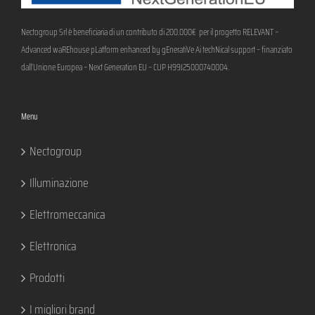
Nectogroup Srl è beneficiaria di un contributo di 200.000€ per il progetto RELEVANT –
Advanced waREhouse pLatform enhanced by gEneratiVe Ai techNical support – finanziato
.
dall’Unione Europea – Next Generation EU – CUP H99J25000740004
Menu
Nectogroup
Illuminazione
Elettromeccanica
Elettronica
Prodotti
I migliori brand