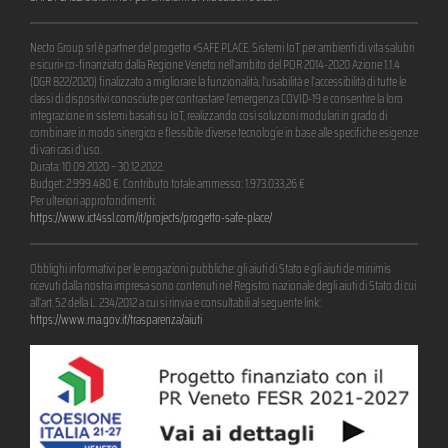
Necto Group srl è partner del progetto «SAFE PLACE. Sistemi IoT per ambienti di vita salubri
e sicuri» co-finanziato dalla Regione Veneto nell’ambito del POR 2014-2020 Azione 1.1.4
(DGR 822/2020) finalizzato a migliorare la funzionalità, l’usabilità e l’accessibilità di tutte le
classi di dispositivi conosciute per contrastare l’emergenza COVID-19 e consentire la loro
integrazione in sistemi basati su IoT, realizzando così soluzioni modulari in grado di
combinare in modo sinergico e flessibile diverse tecnologie in base alle specifiche esigenze
di vari casi d’uso.
Durata: 10.09.2020 – 30.12.2022.
Budget: 2.999.480 €. Contributo totale ammesso: 1.973.033,26 €
Per ulteriori approfondimenti:
https://www.ict4ssl.com/it/projects/progetto-safe-place/
Obblighi informativi per le erogazioni pubbliche: gli aiuti di Stato e gli aiuti de minimis
ricevuti dalla nostra impresa sono contenuti nel Registro nazionale degli aiuti di Stato di cui
all’art. 52 della L. 234/2012 a cui si rinvia e consultabili al seguente link:
https://www.rna.gov.it/trasparenza/aiuti