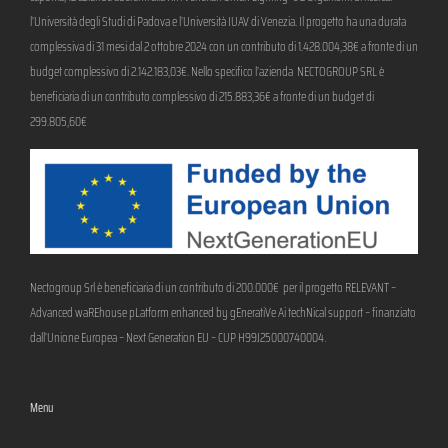
l’Università degli Studi di Padova e l’Università IUAV di Venezia. Il progetto ha una durata
complessiva di 31 mesi dal 2 ottobre 2024 con un contributo di 1.428.004,38€ a fronte di un
budget complessivo di 2.142.183,03€. Nello specifico l’azienda NECTOGROUP SRL è
beneficiaria di un contributo complessivo di 215.883,36€ a fronte di un budget di
299.805,60€
Nectogroup Srl è beneficiaria di un contributo di 200.000€ per il progetto RELEVANT –
Advanced waREhouse pLatform enhanced by gEneratiVe Ai techNical support – finanziato
.
dall’Unione Europea – Next Generation EU – CUP H99J25000740004
Menu