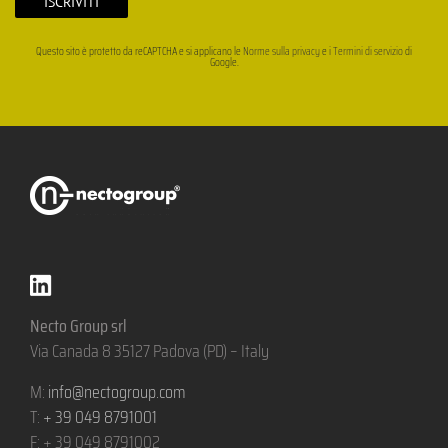
Questo sito è protetto da reCAPTCHA e si applicano le
Norme sulla privacy
e i
Termini di servizio
di
Google.
Necto Group srl
Via Canada 8 35127 Padova (PD) – Italy
M:
info@nectogroup.com
T:
+ 39 049 8791001
F: + 39 049 8791002