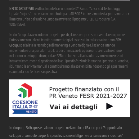
NECTO GROUP SRL
è ufficialmente tra i vincitori del 2° Bando “Advanced Technology
Uptake Projects” e riceverà un contributo pari a 10.500 € indirettamente dal programma per
il mercato unico dell’Unione Europea attraverso il progetto SILEO Eurocluster (GA
101074564).
Necto Group sta avviando un progetto per digitalizzare i processi di vendita e migliorare
l’interazione con i clienti tramite strumenti digitali avanzati. In collaborazione con
ADV
Group
, specialista in tecnologie di marketing e vendita digitale, l’azienda intende
implementare una piattaforma pilota per ottimizzare le operazioni. Le iniziative chiave
includono lo sviluppo di un portale B2B con funzionalità di automazione come wizard
interattivi e strumenti di gestione dei lead. Questi sforzi miglioreranno i processi di vendita,
ridurranno le attività manuali e contribuiranno alla sostenibilità, riducendo gli spostamenti
e aumentando l’efficienza operativa.
Nectogroup Srl ha presentato un progetto nell’ambito del Bando per il “Supporto allo
sviluppo di competenze per la specializzazione intelligente e la transizione industriale”