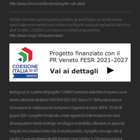
https://www.ict4ssl.com/it/projects/progetto-safe-place/
Obblighi informativi per le erogazioni pubbliche: gli aiuti di Stato e gli aiuti de minimis
ricevuti dalla nostra impresa sono contenuti nel Registro nazionale degli aiuti di Stato di cui
all’art. 52 della L. 234/2012 a cui si rinvia e consultabili al seguente link:
https://www.rna.gov.it/trasparenza/aiuti
Nectogroup Srl è partner del progetto “LUMINA” presentato dalla Rete di Imprese Luce in
Veneto nell’ambito del Bando POR FESR 2021-2027 Azione 1.1.1 “Rafforzare la ricerca e
l’innovazione (in collaborazione) tra imprese e Organismi di ricerca” DGR N. 729 del 26
giugno 2024. Il progetto è finalizzato a creare apparecchi di illuminazione che siano
all’avanguardia in termini di design, tecnologia e sostenibilità, utilizzando un approccio
integrato che considera l’intero ciclo di vita del prodotto. Il progetto coinvolge, oltre al
capofila, 12 aziende aderenti alla RIR Venetian Smart Lighting” e 2 Organismi di ricerca: