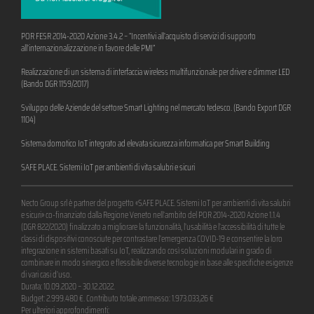
POR FESR 2014-2020 Azione 3.4.2 – “Incentivi all’acquisto di servizi di supporto
all’internazionalizzazione in favore delle PMI”
Realizzazione di un sistema di interfaccia wireless multifunzionale per driver e dimmer LED
(Bando DGR 1159/2017)
Sviluppo delle Aziende del settore Smart Lighting nel mercato tedesco. (Bando Export DGR
1104)
Sistema domotico IoT integrato ad elevata sicurezza informatica per Smart Building
SAFE PLACE. Sistemi IoT per ambienti di vita salubri e sicuri
Necto Group srl è partner del progetto «SAFE PLACE. Sistemi IoT per ambienti di vita salubri
e sicuri» co-finanziato dalla Regione Veneto nell’ambito del POR 2014-2020 Azione 1.1.4
(DGR 822/2020) finalizzato a migliorare la funzionalità, l’usabilità e l’accessibilità di tutte le
classi di dispositivi conosciute per contrastare l’emergenza COVID-19 e consentire la loro
integrazione in sistemi basati su IoT, realizzando così soluzioni modulari in grado di
combinare in modo sinergico e flessibile diverse tecnologie in base alle specifiche esigenze
di vari casi d’uso.
Durata: 10.09.2020 – 30.12.2022.
Budget: 2.999.480 €. Contributo totale ammesso: 1.973.033,26 €
Per ulteriori approfondimenti: