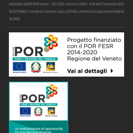
nell’ambito del PR FESR Veneto – 2021-2027. Azione 1.4.1 DGR n. 1476 del 27 novembre 2023
(ID 10709684). Il contributo concesso è pari a 29.500€ a fronte di una spesa ammissibile di
34.000€